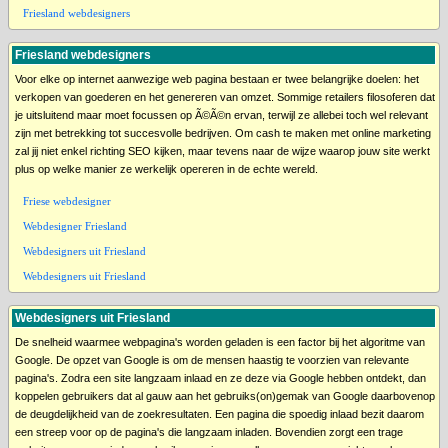
Friesland webdesigners
Friesland webdesigners
Voor elke op internet aanwezige web pagina bestaan er twee belangrijke doelen: het
verkopen van goederen en het genereren van omzet. Sommige retailers filosoferen dat
je uitsluitend maar moet focussen op Ã©Ã©n ervan, terwijl ze allebei toch wel relevant
zijn met betrekking tot succesvolle bedrijven. Om cash te maken met online marketing
zal jij niet enkel richting SEO kijken, maar tevens naar de wijze waarop jouw site werkt
plus op welke manier ze werkelijk opereren in de echte wereld.
Friese webdesigner
Webdesigner Friesland
Webdesigners uit Friesland
Webdesigners uit Friesland
Webdesigners uit Friesland
De snelheid waarmee webpagina's worden geladen is een factor bij het algoritme van
Google. De opzet van Google is om de mensen haastig te voorzien van relevante
pagina's. Zodra een site langzaam inlaad en ze deze via Google hebben ontdekt, dan
koppelen gebruikers dat al gauw aan het gebruiks(on)gemak van Google daarbovenop
de deugdelijkheid van de zoekresultaten. Een pagina die spoedig inlaad bezit daarom
een streep voor op de pagina's die langzaam inladen. Bovendien zorgt een trage