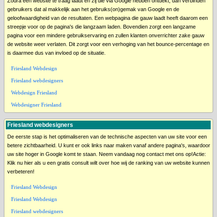
Zodra een website te traag laadt en zij die via Google hebben ontdekt, dan verbinden
gebruikers dat al makkelijk aan het gebruiks(on)gemak van Google en de
geloofwaardigheid van de resultaten. Een webpagina die gauw laadt heeft daarom een
streepje voor op de pagina's die langzaam laden. Bovendien zorgt een langzame
pagina voor een mindere gebruikservaring en zullen klanten onverrichter zake gauw
de website weer verlaten. Dit zorgt voor een verhoging van het bounce-percentage en
is daarmee dus van invloed op de situatie.
Friesland Webdesign
Friesland webdesigners
Webdesign Friesland
Webdesigner Friesland
Friesland webdesigners
De eerste stap is het optimaliseren van de technische aspecten van uw site voor een
betere zichtbaarheid. U kunt er ook links naar maken vanaf andere pagina's, waardoor
uw site hoger in Google komt te staan. Neem vandaag nog contact met ons op!Actie:
Klik nu hier als u een gratis consult wilt over hoe wij de ranking van uw website kunnen
verbeteren!
Friesland Webdesign
Friesland Webdesign
Friesland webdesigners