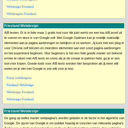
Webdesign Friesland
Webdesigner Friesland
Friesland Webdesign
A/B testen. Er is in feite maar 1 gratis tool voor die juist werkt om een top A/B proef uit
te voeren en deze is van Google zelf. Met Google Optimize kan je redelijk makkelijk
elementen aan je pagina aanbrengen en bekijken of ze werken. Jij kunt met een plug-in
voor Chrome zelf teksten en meerdere elementen aan een soort pagina aanbrengen
en het experiment beginnen. Voor beginners is het een hele goede manier om bekend
ermee te raken met A/B tests en soms als je de smaak te pakken hebt, ga je er een
tool voor kopen. Goede tools voor A/B tests worden hier besproken als jij meer wilt
weten en je niet met Google in zee wilt voor je test.
Friese webdesigner
Friesland Webdesign
Webdesign Friesland
Webdesign Friesland
Friesland Webdesign
De gang op welke manier webpagina's worden geladen is de factor in het algoritme van
Google. De opzet van Google is om publiek haastig te voorzien van relevante pagina's.