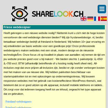
Friese webdesigner
Heeft gekregen u een nieuwe website nodig? Niettemin kunt u zich niet de hoge kosten
veroorloven die veel webdesign diensten bieden? Wij zijn fryslanwebdesign. nl, beslist
betaalbaar webdesign bedrijf uit friesland in Nederland. Wij hebben 10+ jaar ervaring en
wij ontwikkelen uw basis website voor een goedkope prijs! Onze professionele
webdesigners maken websites met een strak, modern design en de nieuwste
technologieÃ«n. Onze focus zit op kwaliteit in plaats van aantallen: wij nemen de tijd om
jou website precies goed voor u bij maken! - We bieden slechts 1 pakketprijs: â‚¬550/
â‚¬700 excl. BTW (afhankelijk betreffende of u hosting nodig heeft ofwel niet). All-
inclusive zegt dat onze prijzen all-inclusive zijn, beslist er zijn zonder verborgen kosten
met het maken van uw nieuwe site. Wij hebben pakketten beschikbaar van
starterspakketten tot en met oplossingen op ondernemingsniveau. Wij bouwen
responsive websites met het gebruik van kosteneffectieve WordPress-thema's, wat
betekent dat ze er goed uitzien op elk apparaat, inclusief mobiele telefoons en tablets.
Dit zorgt voor dat iedereen toegang heeft tot uw inhoud, ongeacht het type apparaat
dat ze gebruiken.
Friesland webdesigners
Friesland webdesigners